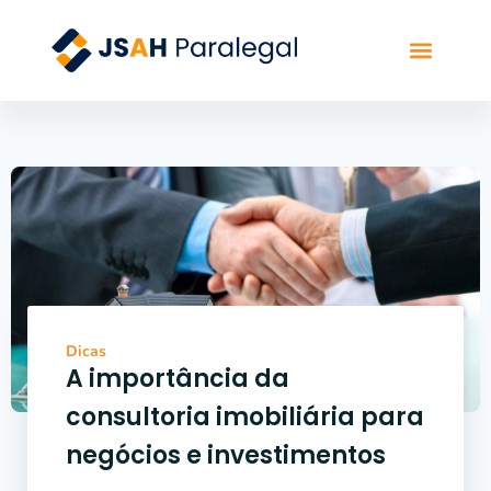
Sobre a JSAH
Portfólio de Ser
Dicas
A importância da
consultoria imobiliária para
negócios e investimentos