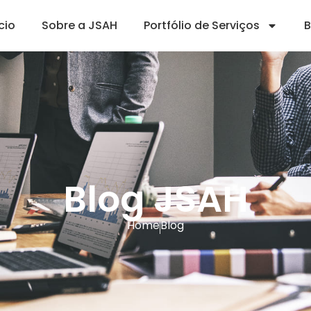
ício
Sobre a JSAH
Portfólio de Serviços
B
Blog JSAH
Home
Blog